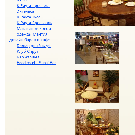
К-Раута проспект
Энгельса
К-Раута Тула
К-Раута Ярославль
Магазин меховой
одежды Мантия
Дизайн баров и кафе
Бильярдный клуб
Клуб Спрут
Бар Атриум
Food court - Sushi Bar