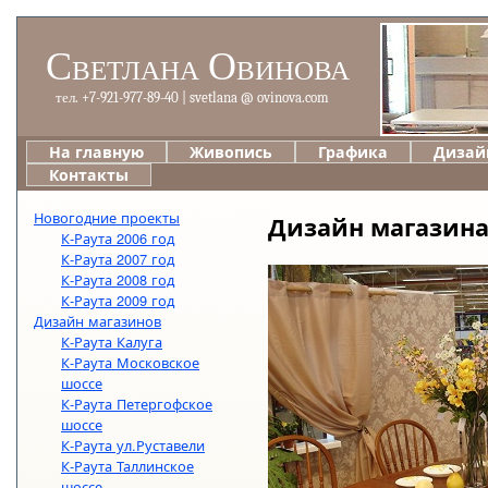
Светлана Овинова
тел. +7-921-977-89-40 | svetlana @ ovinova.com
На главную
Живопись
Графика
Дизай
Контакты
Новогодние проекты
Дизайн магазина 
К-Раута 2006 год
К-Раута 2007 год
К-Раута 2008 год
К-Раута 2009 год
Дизайн магазинов
К-Раута Калуга
К-Раута Московское
шоссе
К-Раута Петергофское
шоссе
К-Раута ул.Руставели
К-Раута Таллинское
шоссе