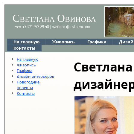
Светлана Овинова
тел. +7-921-977-89-40 | svetlana @ ovinova.com
На главную
Живопись
Графика
Дизай
Контакты
На главную
Светлана
Живопись
Графика
Дизайн интерьеров
дизайне
Новогодние
проекты
Контакты