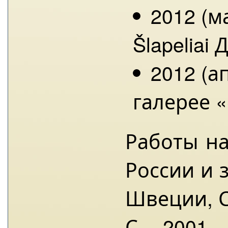
2012 (м
Šlapeliai
2012 (а
галерее «
Работы на
России и 
Швеции, С
С 2001 