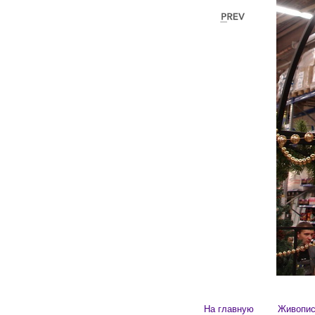
На главную
Живопи